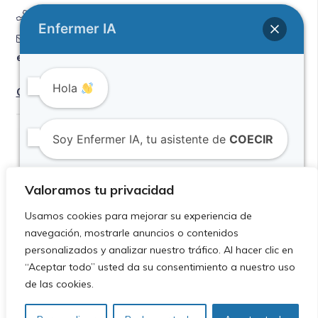
926 55 27 02
Enfermer IA
alcazar @
enfermeriadeciudadreal.es
Hola
Contactar
Soy Enfermer IA, tu asistente de
COECIR
Valoramos tu privacidad
¿Puedo ayudarte?
Usamos cookies para mejorar su experiencia de
Este es un asistente virtual que puede cometer
navegación, mostrarle anuncios o contenidos
errores. Por favor, considera verificar la información
personalizados y analizar nuestro tráfico. Al hacer clic en
importante.
2026. Colegio de enfermería de Ciudad Real –
“Aceptar todo” usted da su consentimiento a nuestro uso
Diseñado por
Peslam Estudios
de las cookies.
Legal
/
Privacidad
/
Cookies
/
Contacto
/
Protección