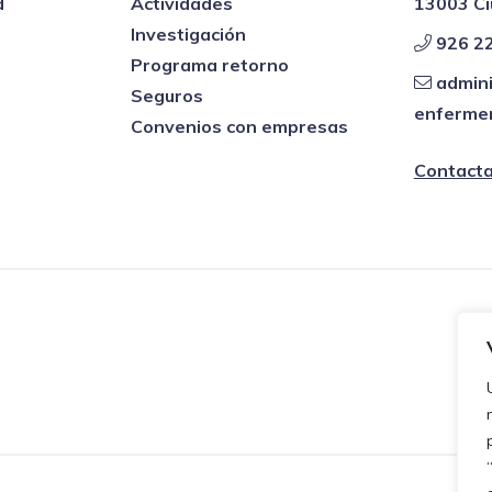
d
Actividades
13003 Ci
Investigación
926 22
Programa retorno
admini
Seguros
enfermer
Convenios con empresas
Contacta