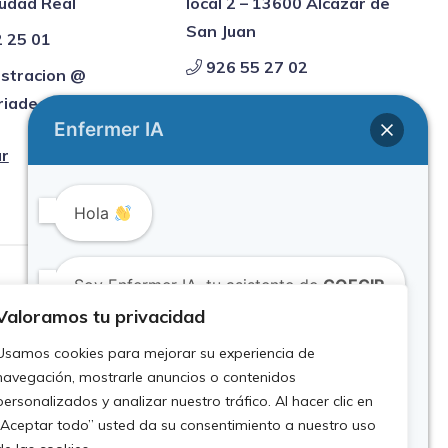
udad Real
local 2 – 13600 Alcázar de
San Juan
 25 01
926 55 27 02
stracion @
iadeciudadreal.es
alcazar @
Enfermer IA
enfermeriadeciudadreal.es
r
Contactar
Hola
Soy Enfermer IA, tu asistente de
COECIR
Valoramos tu privacidad
Usamos cookies para mejorar su experiencia de
¿Puedo ayudarte?
navegación, mostrarle anuncios o contenidos
personalizados y analizar nuestro tráfico. Al hacer clic en
Este es un asistente virtual que puede cometer
“Aceptar todo” usted da su consentimiento a nuestro uso
errores. Por favor, considera verificar la información
importante.